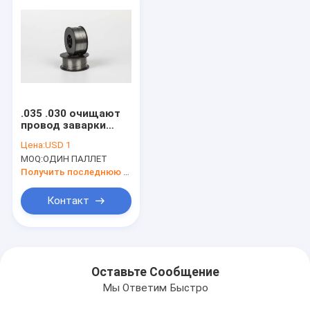
.035 .030 очищают
провод заварки
нержавеющей
Цена:
USD 1
стали ядра 10 Lbs
MOQ:
ОДИН ПАЛЛЕТ
катышкы E309LT1-1
Получить последнюю цену
Контакт
Оставьте Сообщение
Мы Ответим Быстро