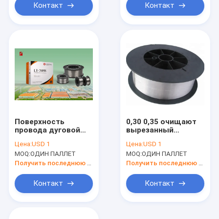
Контакт
Контакт
Поверхность
0,30 0,35 очищают
провода дуговой
вырезанный
сварки ABS OEM
сердцевина из
Цена:
USD 1
Цена:
USD 1
серебристым
провод дуговой
MOQ:
ОДИН ПАЛЛЕТ
MOQ:
ОДИН ПАЛЛЕТ
вырезанная
сварки с газом AWS
сердцевина из
A5.22 E309LT1-1 1,2
Получить последнюю цену
Получить последнюю цену
потоком
1,4 1.6mm
серебристая
Контакт
Контакт