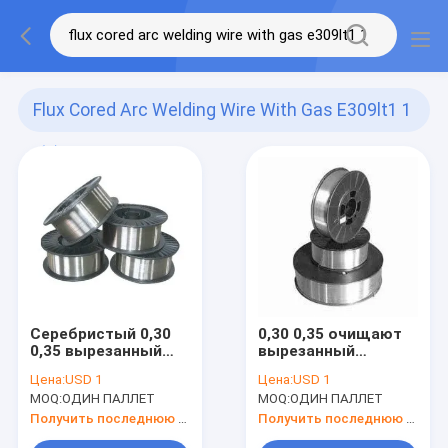
Flux Cored Arc Welding Wire With Gas E309lt1 1
(5)
Серебристый 0,30
0,30 0,35 очищают
0,35 вырезанный
вырезанный
сердцевина из
сердцевина из
Цена:
USD 1
Цена:
USD 1
потоком провод
провод дуговой
MOQ:
ОДИН ПАЛЛЕТ
MOQ:
ОДИН ПАЛЛЕТ
дуговой сварки с
сварки с газом AWS
газом AWS A5.22
A5.22 E309LT1-1 1,2
Получить последнюю цену
Получить последнюю цену
E309LT1-1 1.6mm
1,4 1.6mm