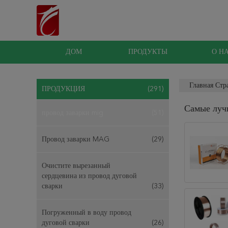
ДОМ
ПРОДУКТЫ
О Н
Главная Стр
ПРОДУКЦИЯ
(291)
Самые луч
провод заварки mig
(51)
Провод заварки MAG
(29)
Очистите вырезанный
сердцевина из провод дуговой
сварки
(33)
Погруженный в воду провод
дуговой сварки
(26)