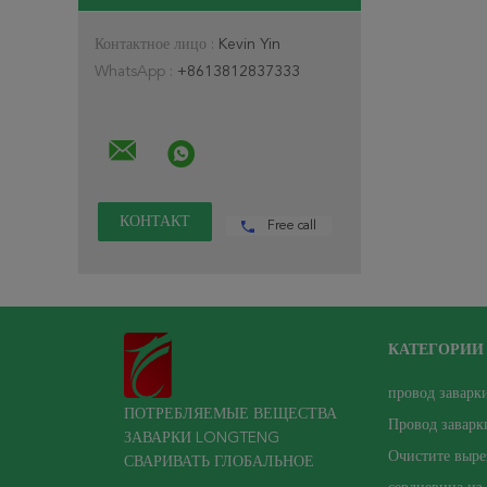
Контактное лицо :
Kevin Yin
WhatsApp :
+8613812837333
Free call
КАТЕГОРИИ
провод заварк
ПОТРЕБЛЯЕМЫЕ ВЕЩЕСТВА
Провод завар
ЗАВАРКИ LONGTENG
Очистите выр
СВАРИВАТЬ ГЛОБАЛЬНОЕ