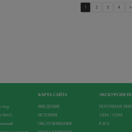
1
2
3
4
>
КАРТА САЙТА
ЭКСКУРСИЯ ПО
и mig
ВВЕДЕНИЕ
ПОТОЧНАЯ ЛИН
ки MAG
ИСТОРИЯ
OEM / ODM
езанный
ОБСЛУЖИВАНИЕ
R И D