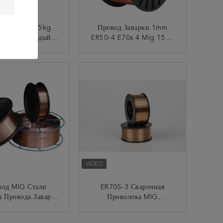
од 1,2 Mm 15kg
Провод Заварки 1mm
-6 Mig Твердый
ER50-4 E70s 4 Mig 15kg
я Выдерживая Для
0,039" 529.11lbs
Стали
КОНТАКТ
КОНТАКТ
вод MIG Стали
ER70S-3 Сварочная
а Провода Заварки
Проволока MIG
R70S-3 MIG
0,03/0,035/0,045/(1/16)
Дюйма 2/11/33/44 Фунта
КОНТАКТ
КОНТАКТ