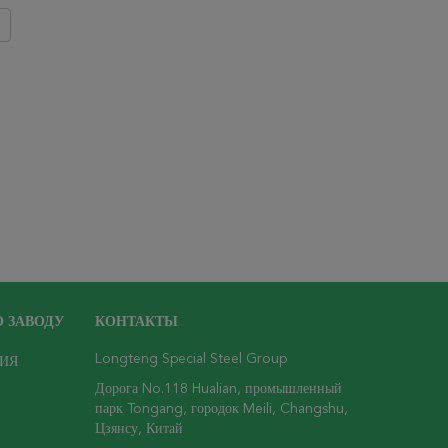
 ЗАВОДУ
КОНТАКТЫ
Longteng Special Steel Group
ИЯ
Дорога No.118 Hualian, промышленный
парк Tongang, городок Meili, Changshu,
Цзянсу, Китай