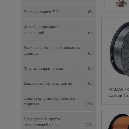
Провод заварки TIG
(5)
Фланец с приварной
горловиной
(7)
Выскальзывание на выкованных
фланцах
(5)
Фланцы сварки гнезда
(5)
Выкованный фланец плиты
(5)
GMAW ER5
Слабый Ст
Электроды углерода стальные
Заварки 0
сваривая
(30)
КО
Присадочный пруток
нержавеющей стали
(18)