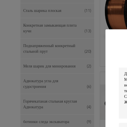
Сталь шарика плоская
(11)
Конкретная замыкающая плита
кучи
(13)
Поднапряженный конкретный
стальной прут
(20)
Er П
Нержавею
S-G На М
Меля шарик для минирования
(2)
Лист 
КО
Адвокатура угла для
судостроения
(6)
Горячекатаная стальная круглая
Адвокатура
(4)
ботинки следа экскаватора
(9)