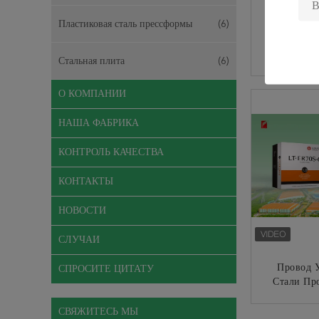
Пластиковая сталь прессформы
(6)
Провод 33
Mig Сл
Стальная плита
(6)
Провода З
E
КО
О КОМПАНИИ
НАША ФАБРИКА
КОНТРОЛЬ КАЧЕСТВА
КОНТАКТЫ
НОВОСТИ
СЛУЧАИ
Провод 
СПРОСИТЕ ЦИТАТУ
Стали Пр
ER70S-6
Св
СВЯЖИТЕСЬ МЫ
КО