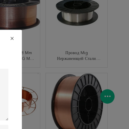
 Заварки 0,8 Mm
Провод Mig
.18 ER80S-G Mig
Нержавеющей Стали
15kg 5 Kg
Провода Заварки D200
ьванического
Защищенной Дуги Газа
КОНТАКТ
КОНТАКТ
Омеднения
AWS A5.9 ER310 5kg