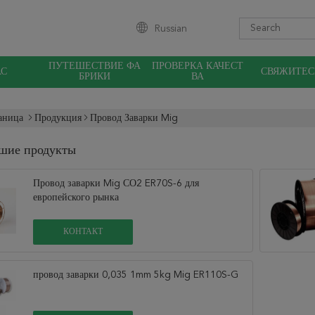
Russian
ПУТЕШЕСТВИЕ ФА
ПРОВЕРКА КАЧЕСТ
АС
СВЯЖИТЕС
БРИКИ
ВА
аница
Продукция
Провод Заварки Mig
шие продукты
Провод заварки Mig СО2 ER70S-6 для
европейского рынка
КОНТАКТ
провод заварки 0,035 1mm 5kg Mig ER110S-G