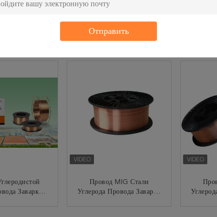
 Lbs .8 Или .9
Провод .8mm Mig
Пров
Отправить
абой Стали
Провода Заварки AWS
Er70s
аварки Er70s-6
Er90s-G 0,030
Сварива
r70s-G
НТАКТ
КОНТАКТ
Углеродистой
Провод MIG Стали
Про
овода Заварки
Углерода Провода Заварки
Углерод
 MIG Твердый
ER70S-4 MIG
E
аривая
НТАКТ
КОНТАКТ