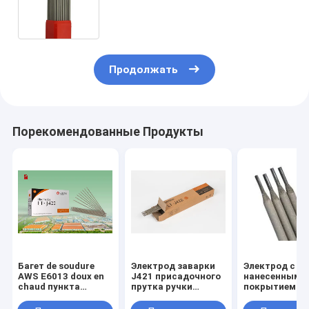
J421 Aws E6013 2.5mm низкий
Продолжать
Порекомендованные Продукты
Багет de soudure
Электрод заварки
Электрод с
AWS E6013 doux en
J421 присадочного
нанесенным
chaud пункта
прутка ручки
покрытием 4
равенства Vendre
стальной заварки
натрия водоп
des électrodes de
углерода J422
AWS A5.1 E70