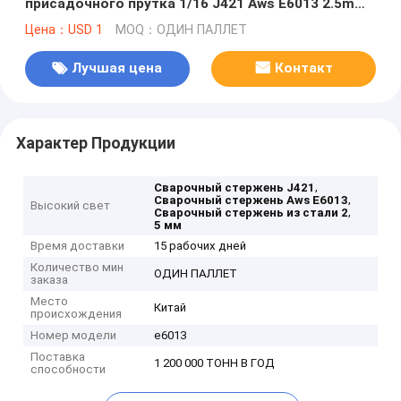
присадочного прутка 1/16 J421 Aws E6013 2.5mm
низкий
Цена：USD 1
MOQ：ОДИН ПАЛЛЕТ
Лучшая цена
Контакт
Характер Продукции
,
Сварочный стержень J421
,
Сварочный стержень Aws E6013
Высокий свет
,
Сварочный стержень из стали 2
5 мм
Время доставки
15 рабочих дней
Количество мин
ОДИН ПАЛЛЕТ
заказа
Место
Китай
происхождения
Номер модели
e6013
Поставка
1 200 000 ТОНН В ГОД
способности