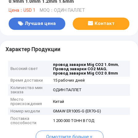
0.9mm 1.0mm 1.2mm 1.6mm
Цена：USD 1
MOQ：ОДИН ПАЛЛЕТ
Лучшая цена
Контакт
Характер Продукции
,
провод заварки Mig СО2 1.0mm
Высокий свет
,
Провод заварки СО2 MAG
провод заварки Mig СО2 0.8mm
Время доставки
15 рабочих дней
Количество мин
ОДИН ПАЛЛЕТ
заказа
Место
Китай
происхождения
Номер модели
GMAW ER100S-G (ER70-G)
Поставка
1 200 000 ТОНН В ГОД
способности
Осмотрите больше