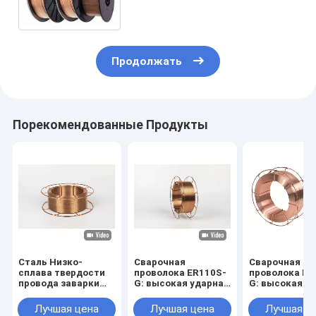
Продолжать
Порекомендованные Продукты
Сталь Низко-
Сварочная
Сварочная
сплава твердости
проволока ER110S-
проволока ER
провода заварки
G: высокая ударная
G: высокая у
ER90S-G высокая
вязкость при
вязкость при
низких
низких
Лучшая цена
Лучшая цена
Лучшая ц
температурах для
температурах