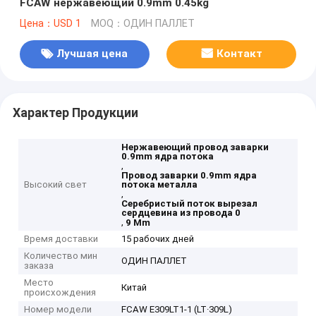
FCAW нержавеющий 0.9mm 0.45kg
Цена：USD 1
MOQ：ОДИН ПАЛЛЕТ
Лучшая цена
Контакт
Характер Продукции
Нержавеющий провод заварки
0.9mm ядра потока
,
Провод заварки 0.9mm ядра
Высокий свет
потока металла
,
Серебристый поток вырезал
сердцевина из провода 0
,
9 Mm
Время доставки
15 рабочих дней
Количество мин
ОДИН ПАЛЛЕТ
заказа
Место
Китай
происхождения
Номер модели
FCAW E309LT1-1 (LT·309L)