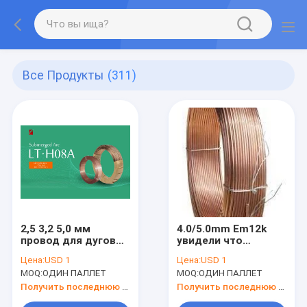
Все Продукты
(311)
2,5 3,2 5,0 мм
4.0/5.0mm Em12k
провод для дуговой
увидели что
сварки под флюсом
электрод AWS Em12
Цена:
USD 1
Цена:
USD 1
H08A AWS EL8 SAW
провод погрузило
MOQ:
ОДИН ПАЛЛЕТ
MOQ:
ОДИН ПАЛЛЕТ
Wire
дуговую сварку в
воду
Получить последнюю цену
Получить последнюю цену