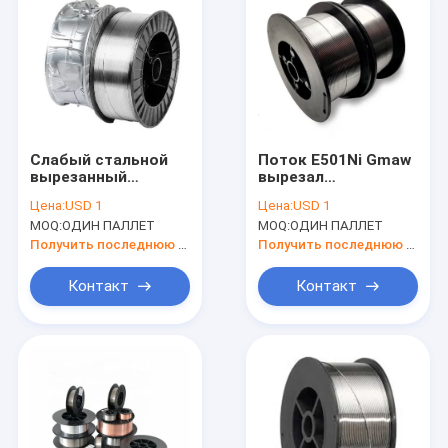
Слабый стальной
Поток E501Ni Gmaw
вырезанный
вырезал
сердцевина из
сердцевина из СО2
Цена:
USD 1
Цена:
USD 1
потоком провод
провода дуговой
MOQ:
ОДИН ПАЛЛЕТ
MOQ:
ОДИН ПАЛЛЕТ
дуговой сварки Aws
сварки 5kg
A5.36 E71t-1c 1.0mm
защищая 0,035"
Получить последнюю цену
Получить последнюю цену
1.2mm
0,030"
Контакт
Контакт
Дом
Продукты
О нас