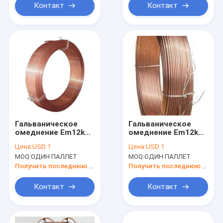
Контакт
Контакт
Гальваническое
Гальваническое
омеднение Em12k
омеднение Em12k
увидело электрод
увидело электрод
Цена:
USD 1
Цена:
USD 1
AWS EM12
AWS Em12 Em12k
MOQ:
ОДИН ПАЛЛЕТ
MOQ:
ОДИН ПАЛЛЕТ
2.5/3.2/4.0/5.0mm
провода
провода
Получить последнюю цену
Получить последнюю цену
Контакт
Контакт