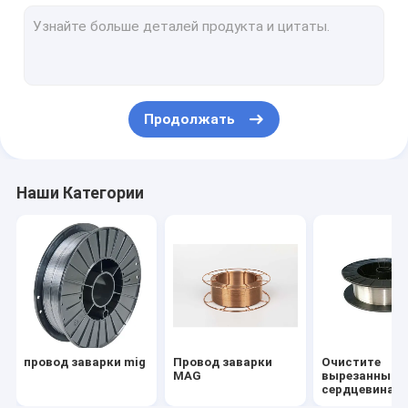
Провод заварки TIG
Фланец с приварной горловиной
Выскальзывание на выкованных фланцах
Продолжать
Фланцы сварки гнезда
Выкованный фланец плиты
Наши Категории
Электроды углерода стальные сваривая
Присадочный пруток нержавеющей стали
Сталь шарика плоская
Конкретная замыкающая плита кучи
провод заварки mig
Провод заварки
Очистите
Поднапряженный конкретный стальной прут
MAG
вырезанный
сердцевина и
провод дугов