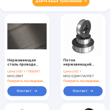
Дайте ваше требование
Нержавеющая
Поток
сталь провода
нержавеющей
заварки
стали вырезал
Цена:
USD 1~1000/MT
Цена:
USD 1
защищенной дуги
сердцевина из газа
MOQ:
25MT
MOQ:
ОДИН ПАЛЛЕТ
газа AWS A5.9 ER310
СО2 провода
заварки 15kg
Получить последнюю цену
Получить последнюю цену
защищал 1.2mm
1.6mm
Контакт
Контакт