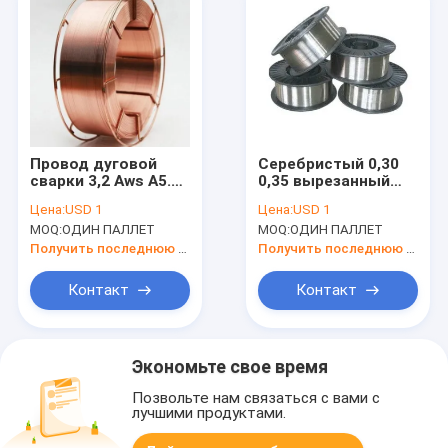
Провод дуговой
Серебристый 0,30
сварки 3,2 Aws A5.17
0,35 вырезанный
Em13k под 5,0 2,5 4,0
сердцевина из
Цена:
USD 1
Цена:
USD 1
H10MnSi
потоком провод
MOQ:
ОДИН ПАЛЛЕТ
MOQ:
ОДИН ПАЛЛЕТ
дуговой сварки с
газом AWS A5.22
Получить последнюю цену
Получить последнюю цену
E309LT1-1 1.6mm
Контакт
Контакт
Экономьте свое время
Позвольте нам связаться с вами с
лучшими продуктами.