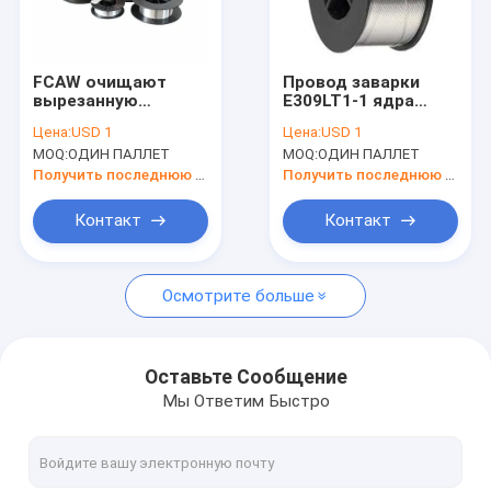
Путешествие фабрики
Проверка качества
FCAW очищают
Провод заварки
вырезанную
E309LT1-1 ядра
Свяжитесь мы
сердцевина из
потока металла
Цена:
USD 1
Цена:
USD 1
собственную
FCAW
MOQ:
ОДИН ПАЛЛЕТ
MOQ:
ОДИН ПАЛЛЕТ
личность вьюрка
нержавеющий
Спросите цитату
провода 15kg
0.9mm 0.45kg
Получить последнюю цену
Получить последнюю цену
дуговой сварки
защищали .025 .030
VR
Контакт
Контакт
E501T11-G
Осмотрите больше
провод заварки mig
Провод заварки MAG
Оставьте Сообщение
Мы Ответим Быстро
Очистите вырезанный сердцевина из провод дуговой св
Погруженный в воду провод дуговой сварки